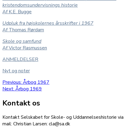
kristendomsundervisnings historie
Af K.E. Bugge
Udpluk fra højskolernes årsskrifter i 1967
Af Thomas Rørdam
Skole og samfund
Af Victor Rasmussen
ANMELDELSER
Nyt og noter
Indlægsnavigation
Previous
Previous:
Årbog 1967
Next
post:
Next:
Årbog 1969
post:
Kontakt os
Kontakt Selskabet for Skole- og Uddannelseshistorie via
mail: Christian Larsen: cla@sa.dk