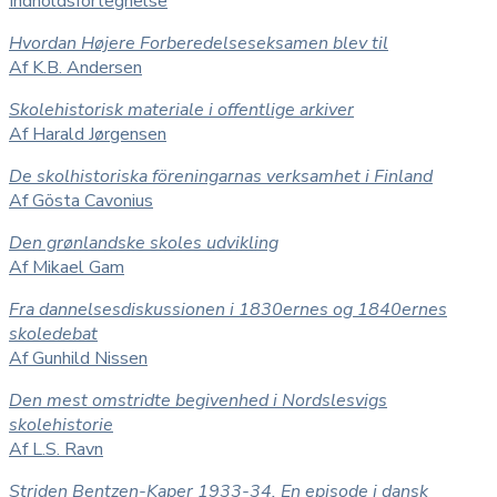
Indholdsfortegnelse
Hvordan Højere Forberedelseseksamen blev til
Af K.B. Andersen
Skolehistorisk materiale i offentlige arkiver
Af Harald Jørgensen
De skolhistoriska föreningarnas verksamhet i Finland
Af Gösta Cavonius
Den grønlandske skoles udvikling
Af Mikael Gam
Fra dannelsesdiskussionen i 1830ernes og 1840ernes
skoledebat
Af Gunhild Nissen
Den mest omstridte begivenhed i Nordslesvigs
skolehistorie
Af L.S. Ravn
Striden Bentzen-Kaper 1933-34. En episode i dansk