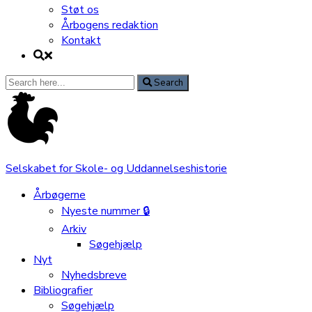
Støt os
Årbogens redaktion
Kontakt
Search
Search
for:
Selskabet for Skole- og Uddannelseshistorie
Årbøgerne
Nyeste nummer 🔒
Arkiv
Søgehjælp
Nyt
Nyhedsbreve
Bibliografier
Søgehjælp