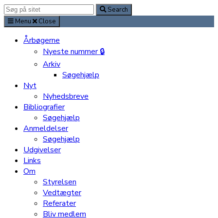
Search
Search
for:
Menu
Close
Årbøgerne
Nyeste nummer 🔒
Arkiv
Søgehjælp
Nyt
Nyhedsbreve
Bibliografier
Søgehjælp
Anmeldelser
Søgehjælp
Udgivelser
Links
Om
Styrelsen
Vedtægter
Referater
Bliv medlem