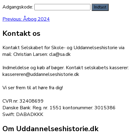
Adgangskode:
Indlægsnavigation
Previous
Previous:
Årbog 2024
post:
Kontakt os
Kontakt Selskabet for Skole- og Uddannelseshistorie via
mail: Christian Larsen: cla@sa.dk
Indmeldelse og køb af bøger. Kontakt selskabets kasserer:
kassereren@uddannelseshistorie.dk
Vi ser frem til at høre fra dig!
CVR nr: 32408699
Danske Bank: Reg. nr. 1551 kontonummer: 3015386
Swift: DABADKKK
Om Uddannelseshistorie.dk