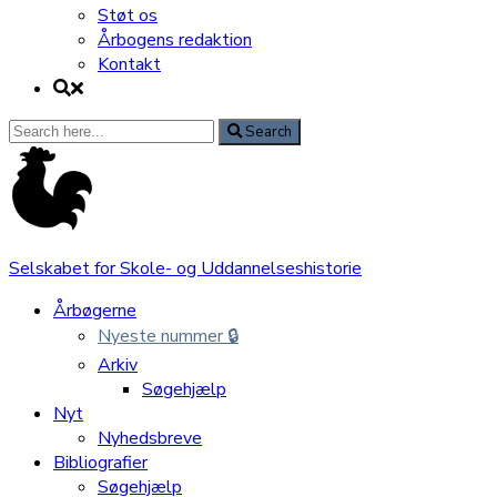
Støt os
Årbogens redaktion
Kontakt
Search
Search
for:
Selskabet for Skole- og Uddannelseshistorie
Årbøgerne
Nyeste nummer 🔒
Arkiv
Søgehjælp
Nyt
Nyhedsbreve
Bibliografier
Søgehjælp