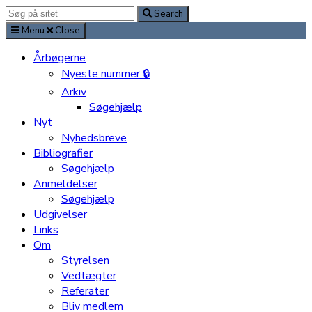
Search
Search
for:
Menu
Close
Årbøgerne
Nyeste nummer 🔒
Arkiv
Søgehjælp
Nyt
Nyhedsbreve
Bibliografier
Søgehjælp
Anmeldelser
Søgehjælp
Udgivelser
Links
Om
Styrelsen
Vedtægter
Referater
Bliv medlem