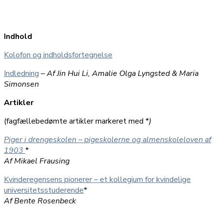
Indhold
Kolofon og indholdsfortegnelse
Indledning
–
Af Jin Hui Li, Amalie Olga Lyngsted & Maria
Simonsen
Artikler
(fagfællebedømte artikler markeret med *
)
Piger i drengeskolen – piges
k
olerne og almenskoleloven af
1903
*
Af Mikael Frausing
Kvinderegensens pionerer – et kollegium for kvindelige
universitetsstuderende
*
Af Bente Rosenbeck