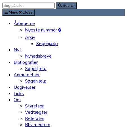
Search
Search
for:
Menu
Close
Årbøgerne
Nyeste nummer 🔒
Arkiv
Søgehjælp
Nyt
Nyhedsbreve
Bibliografier
Søgehjælp
Anmeldelser
Søgehjælp
Udgivelser
Links
Om
Styrelsen
Vedtægter
Referater
Bliv medlem