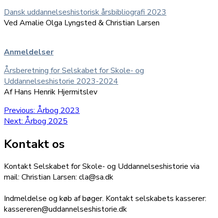
Dansk uddannelseshistorisk årsbibliografi 2023
Ved Amalie Olga Lyngsted & Christian Larsen
Anmeldelser
Årsberetning for Selskabet for Skole- og
Uddannelseshistorie 2023-2024
Af Hans Henrik Hjermitslev
Indlægsnavigation
Previous
Previous:
Årbog 2023
Next
post:
Next:
Årbog 2025
post:
Kontakt os
Kontakt Selskabet for Skole- og Uddannelseshistorie via
mail: Christian Larsen: cla@sa.dk
Indmeldelse og køb af bøger. Kontakt selskabets kasserer:
kassereren@uddannelseshistorie.dk