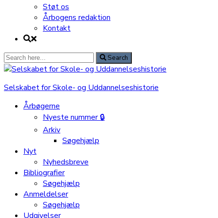
Støt os
Årbogens redaktion
Kontakt
Search
Search
for:
Selskabet for Skole- og Uddannelseshistorie
Årbøgerne
Nyeste nummer 🔒
Arkiv
Søgehjælp
Nyt
Nyhedsbreve
Bibliografier
Søgehjælp
Anmeldelser
Søgehjælp
Udgivelser