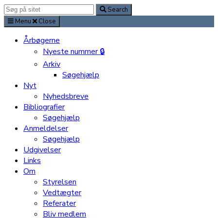
Search
Search
for:
Menu
Close
Årbøgerne
Nyeste nummer 🔒
Arkiv
Søgehjælp
Nyt
Nyhedsbreve
Bibliografier
Søgehjælp
Anmeldelser
Søgehjælp
Udgivelser
Links
Om
Styrelsen
Vedtægter
Referater
Bliv medlem