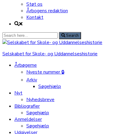
Støt os
Årbogens redaktion
Kontakt
Search
Search
for:
Selskabet for Skole- og Uddannelseshistorie
Årbøgerne
Nyeste nummer 🔒
Arkiv
Søgehjælp
Nyt
Nyhedsbreve
Bibliografier
Søgehjælp
Anmeldelser
Søgehjælp
Udgivelser