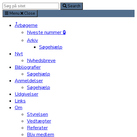
Search
Search
for:
Menu
Close
Årbøgerne
Nyeste nummer 🔒
Arkiv
Søgehjælp
Nyt
Nyhedsbreve
Bibliografier
Søgehjælp
Anmeldelser
Søgehjælp
Udgivelser
Links
Om
Styrelsen
Vedtægter
Referater
Bliv medlem