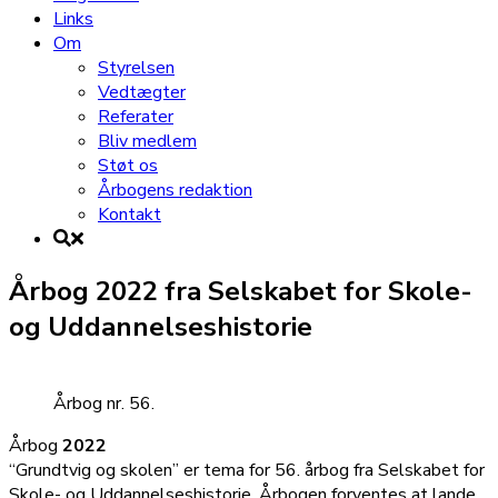
Links
Om
Styrelsen
Vedtægter
Referater
Bliv medlem
Støt os
Årbogens redaktion
Kontakt
Årbog 2022 fra Selskabet for Skole-
og Uddannelseshistorie
Årbog nr. 56.
Årbog
2022
“Grundtvig og skolen” er tema for 56. årbog fra Selskabet for
Skole- og Uddannelseshistorie. Årbogen forventes at lande