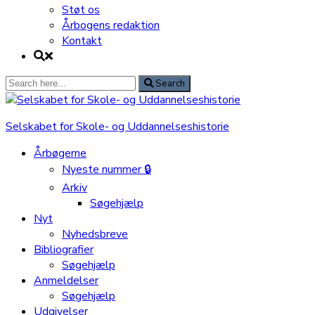
Støt os
Årbogens redaktion
Kontakt
Search
Search
for:
Selskabet for Skole- og Uddannelseshistorie
Årbøgerne
Nyeste nummer 🔒
Arkiv
Søgehjælp
Nyt
Nyhedsbreve
Bibliografier
Søgehjælp
Anmeldelser
Søgehjælp
Udgivelser