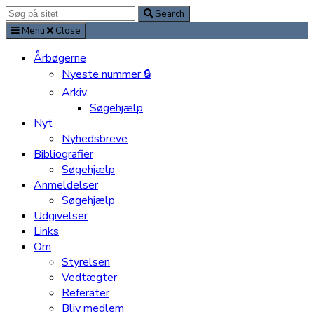
Search
Search
for:
Menu
Close
Årbøgerne
Nyeste nummer 🔒
Arkiv
Søgehjælp
Nyt
Nyhedsbreve
Bibliografier
Søgehjælp
Anmeldelser
Søgehjælp
Udgivelser
Links
Om
Styrelsen
Vedtægter
Referater
Bliv medlem