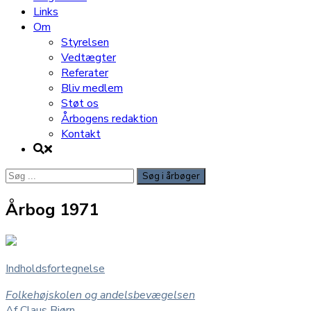
Links
Om
Styrelsen
Vedtægter
Referater
Bliv medlem
Støt os
Årbogens redaktion
Kontakt
Søg
efter:
Årbog 1971
Indholdsfortegnelse
Folkehøjskolen og andelsbevægelsen
Af Claus Bjørn