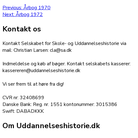
Indlægsnavigation
Previous
Previous:
Årbog 1970
Next
post:
Next:
Årbog 1972
post:
Kontakt os
Kontakt Selskabet for Skole- og Uddannelseshistorie via
mail: Christian Larsen: cla@sa.dk
Indmeldelse og køb af bøger. Kontakt selskabets kasserer:
kassereren@uddannelseshistorie.dk
Vi ser frem til at høre fra dig!
CVR nr: 32408699
Danske Bank: Reg. nr. 1551 kontonummer: 3015386
Swift: DABADKKK
Om Uddannelseshistorie.dk