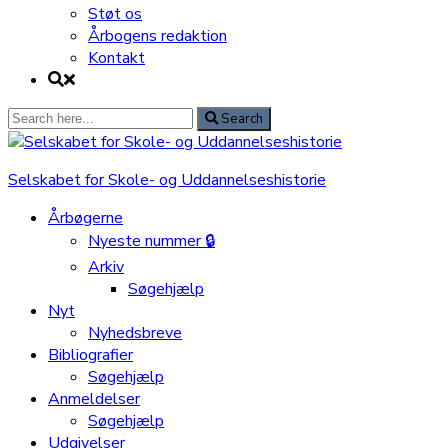
Støt os
Årbogens redaktion
Kontakt
Search
Search
for:
Selskabet for Skole- og Uddannelseshistorie
Årbøgerne
Nyeste nummer 🔒
Arkiv
Søgehjælp
Nyt
Nyhedsbreve
Bibliografier
Søgehjælp
Anmeldelser
Søgehjælp
Udgivelser