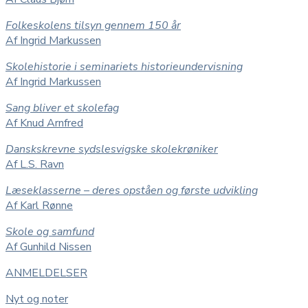
Folkeskolens tilsyn gennem 150 år
Af Ingrid Markussen
Skolehistorie i seminariets historieundervisning
Af Ingrid Markussen
Sang bliver et skolefag
Af Knud Arnfred
Danskskrevne sydslesvigske skolekrøniker
Af L.S. Ravn
Læseklasserne – deres opståen og første udvikling
Af Karl Rønne
Skole og samfund
Af Gunhild Nissen
ANMELDELSER
Nyt og noter