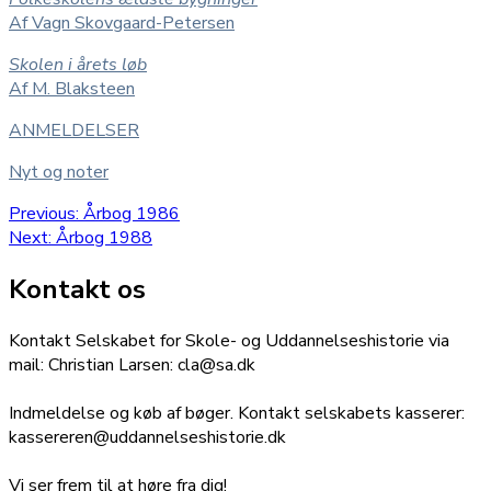
Af Vagn Skovgaard-Petersen
Skolen i årets løb
Af M. Blaksteen
ANMELDELSER
Nyt og noter
Indlægsnavigation
Previous
Previous:
Årbog 1986
Next
post:
Next:
Årbog 1988
post:
Kontakt os
Kontakt Selskabet for Skole- og Uddannelseshistorie via
mail: Christian Larsen: cla@sa.dk
Indmeldelse og køb af bøger. Kontakt selskabets kasserer:
kassereren@uddannelseshistorie.dk
Vi ser frem til at høre fra dig!