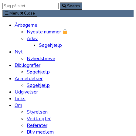
Search
Search
for:
Menu
Close
Årbøgerne
Nyeste nummer
Arkiv
Søgehjælp
Nyt
Nyhedsbreve
Bibliografier
Søgehjælp
Anmeldelser
Søgehjælp
Udgivelser
Links
Om
Styrelsen
Vedtægter
Referater
Bliv medlem