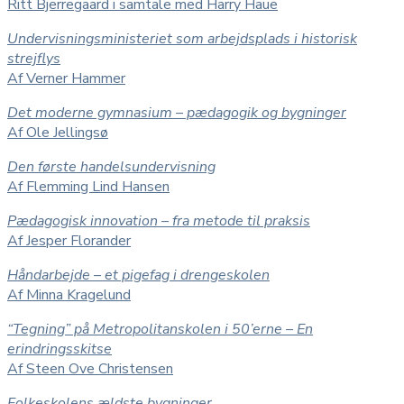
Ritt Bjerregaard i samtale med Harry Haue
Undervisningsministeriet som arbejdsplads i historisk
strejflys
Af Verner Hammer
Det moderne gymnasium – pædagogik og bygninger
Af Ole Jellingsø
Den første handelsundervisning
Af Flemming Lind Hansen
Pædagogisk innovation – fra metode til praksis
Af Jesper Florander
Håndarbejde – et pigefag i drengeskolen
Af Minna Kragelund
“Tegning” på Metropolitanskolen i 50’erne – En
erindringsskitse
Af Steen Ove Christensen
Folkeskolens ældste bygninger