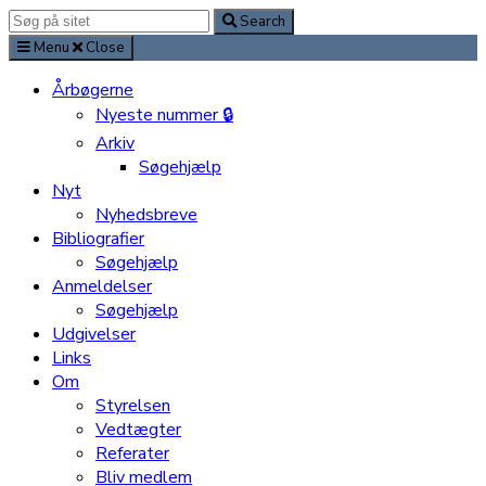
Search
Search
for:
Menu
Close
Årbøgerne
Nyeste nummer 🔒
Arkiv
Søgehjælp
Nyt
Nyhedsbreve
Bibliografier
Søgehjælp
Anmeldelser
Søgehjælp
Udgivelser
Links
Om
Styrelsen
Vedtægter
Referater
Bliv medlem