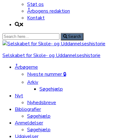
Støt os
Årbogens redaktion
Kontakt
Search
Search
for:
Selskabet for Skole- og Uddannelseshistorie
Årbøgerne
Nyeste nummer 🔒
Arkiv
Søgehjælp
Nyt
Nyhedsbreve
Bibliografier
Søgehjælp
Anmeldelser
Søgehjælp
Udgivelser