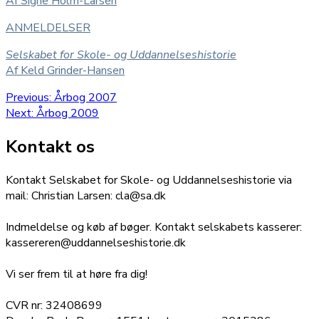
Af Signe Holm-Larsen
ANMELDELSER
Selskabet for Skole- og Uddannelseshistorie
Af Keld Grinder-Hansen
Indlægsnavigation
Previous
Previous:
Årbog 2007
Next
post:
Next:
Årbog 2009
post:
Kontakt os
Kontakt Selskabet for Skole- og Uddannelseshistorie via
mail: Christian Larsen: cla@sa.dk
Indmeldelse og køb af bøger. Kontakt selskabets kasserer:
kassereren@uddannelseshistorie.dk
Vi ser frem til at høre fra dig!
CVR nr: 32408699