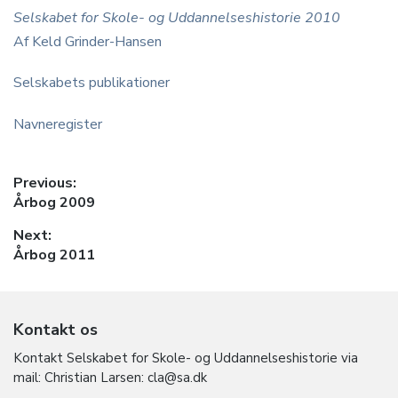
Selskabet for Skole- og Uddannelseshistorie 2010
Af Keld Grinder-Hansen
Selskabets publikationer
Navneregister
Indlægsnavigation
Previous:
Previous
Årbog 2009
post:
Next:
Next
Årbog 2011
post:
Kontakt os
Kontakt Selskabet for Skole- og Uddannelseshistorie via
mail: Christian Larsen: cla@sa.dk