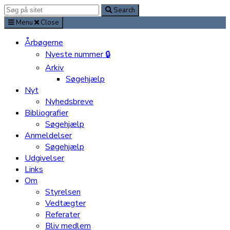
Search
Search
for:
Menu
Close
Årbøgerne
Nyeste nummer 🔒
Arkiv
Søgehjælp
Nyt
Nyhedsbreve
Bibliografier
Søgehjælp
Anmeldelser
Søgehjælp
Udgivelser
Links
Om
Styrelsen
Vedtægter
Referater
Bliv medlem