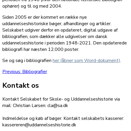
ophører) og til og med 2004.
Siden 2005 er der kommet en række nye
uddannelseshistoriske bøger, afhandlinger og artikler.
Selskabet udgiver derfor en opdateret, digital udgave af
bibliografien, som dækker alle udgivelser om dansk
uddannelseshistorie i perioden 1948-2021. Den opdaterede
bibliografi har næsten 12.000 poster.
Se og søg i bibliografien
her (åbner som Word-dokument)
.
Indlægsnavigation
Previous
Previous:
Bibliografier
post:
Kontakt os
Kontakt Selskabet for Skole- og Uddannelseshistorie via
mail: Christian Larsen: cla@sa.dk
Indmeldelse og køb af bøger. Kontakt selskabets kasserer:
kassereren@uddannelseshistorie.dk