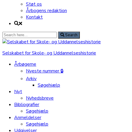
Støt os
Årbogens redaktion
Kontakt
Search
Search
for:
Selskabet for Skole- og Uddannelseshistorie
Årbøgerne
Nyeste nummer 🔒
Arkiv
Søgehjælp
Nyt
Nyhedsbreve
Bibliografier
Søgehjælp
Anmeldelser
Søgehjælp
Udgivelser