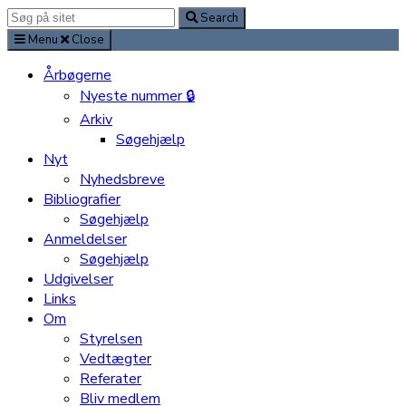
Search
Search
for:
Menu
Close
Årbøgerne
Nyeste nummer 🔒
Arkiv
Søgehjælp
Nyt
Nyhedsbreve
Bibliografier
Søgehjælp
Anmeldelser
Søgehjælp
Udgivelser
Links
Om
Styrelsen
Vedtægter
Referater
Bliv medlem