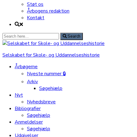
Støt os
Årbogens redaktion
Kontakt
Search
Search
for:
Selskabet for Skole- og Uddannelseshistorie
Årbøgerne
Nyeste nummer 🔒
Arkiv
Søgehjælp
Nyt
Nyhedsbreve
Bibliografier
Søgehjælp
Anmeldelser
Søgehjælp
Udgivelser